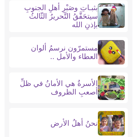
بثبـاتِ وصَبْرِ أهلِ الجنوبِ
سيتحَقَّقُ التَّحريرُ الثّالثُ
بإذنِ الله
مستمرّون نرسمُ ألوان
العطاء والأمل ..
الأسرةُ هي الأمانُ في ظلِّ
أصعبِ الظروف
نحنُ أهلُ الأرض