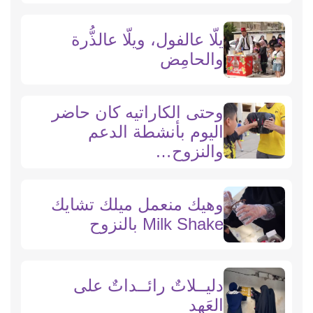
يلّا عالفول، ويلّا عالذُّرة
والحامِض
وحتى الكاراتيه كان حاضر
اليوم بأنشطة الدعم
والنزوح…
وهيك منعمل ميلك تشايك
Milk Shake بالنزوح
دليــلاتٌ رائــداتٌ على
العَهد