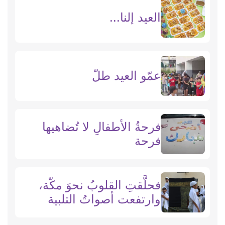
العيد إلنا...
عمّو العيد طلّ
فرحةُ الأطفالِ لا تُضاهيها
فرحة
فحلَّقتِ القلوبُ نحوَ مكّة،
وارتفعت أصواتُ التلبية