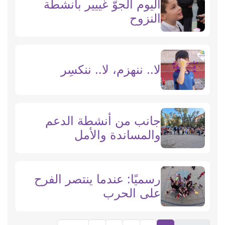
اليوم الجوّ غييير بأنشطة
النزوح
لا.. ننهزم، لا.. ننكسِر
جانب من أنشطة الدعم
والمساندة والأمل
رسميًا: عندما ينتصر الفرح
على الحرب