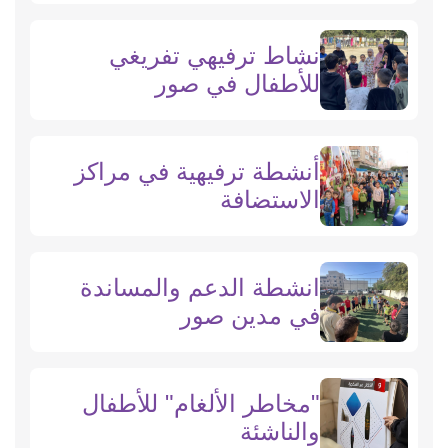
نشاط ترفيهي تفريغي
للأطفال في صور
أنشطة ترفيهية في مراكز
الاستضافة
انشطة الدعم والمساندة
في مدين صور
"مخاطر الألغام" للأطفال
والناشئة