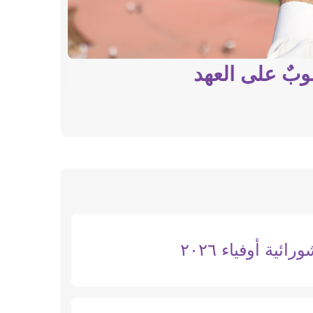
وبٌ على العهد
مع ال
ائية أوفياء ٢٠٢٦