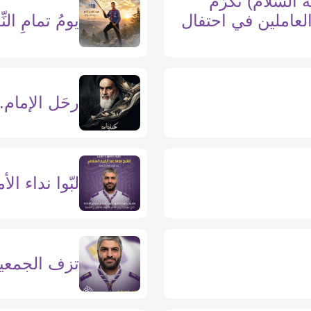
 السلام) تكرّم
العاملين في احتفال
يومُ تمامِ الن
رحَل الإمام..
لبّوا نداء ا
تزف الجمعية