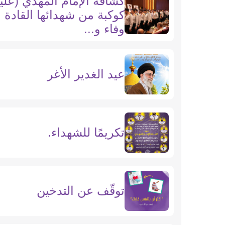
كشّافة الإمام المهدي (عليه
كوكبة من شهدائها القادة 
وفاء و...
عيد الغدير الأغر
تكريمًا للشهداء.
توقّف عن التدخين