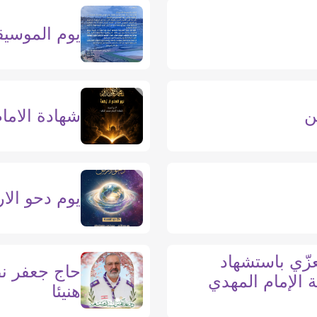
يوم الموسي
ن
شهادة الامام
يوم دحو الا
زّي باستشهاد
حاج جعفر نص
 الإمام المهدي
هنيئا