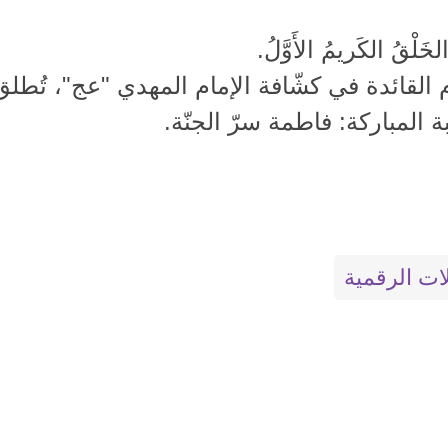
خَلْقُ الكَريمُ الأَوَّلُ.
 القائدة في كشّافة الإمام المهدي "عج"، تُطلق
ة المباركة: فاطمة سرّ الجنّة.
ات الرقمية