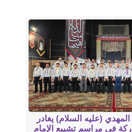
المهدي (عليه السلام) يغادر
كشّافة
كة في مراسم تشييع الإمام
من شه