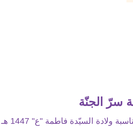
 سرّ الجنّة
بة ولادة السيّدة فاطمة "ع" 1447 هـ