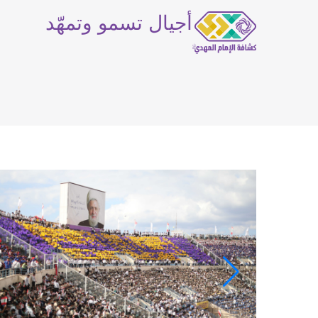
أجيال تسمو وتمهّد